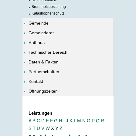
Notrufnummern
Brennholzbestellung
Katastrophenschutz
Gemeinde
Gemeinderat
Rathaus
Technischer Bereich
Daten & Fakten
Partnerschaften
Kontakt
Öffnungszeiten
Leistungen
A
B
C
D
E
F
G
H
I
J
K
L
M
N
O
P
Q
R
S
T
U
V
W
X
Y
Z