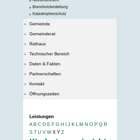
Notrufnummern
Brennholzbestellung
Katastrophenschutz
Gemeinde
Gemeinderat
Rathaus
Technischer Bereich
Daten & Fakten
Partnerschaften
Kontakt
Öffnungszeiten
Leistungen
A
B
C
D
E
F
G
H
I
J
K
L
M
N
O
P
Q
R
S
T
U
V
W
X
Y
Z