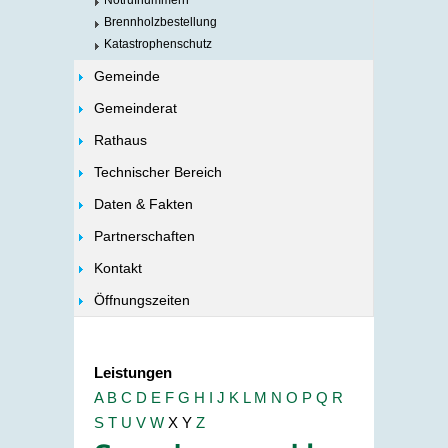
Notrufnummern
Brennholzbestellung
Katastrophenschutz
Gemeinde
Gemeinderat
Rathaus
Technischer Bereich
Daten & Fakten
Partnerschaften
Kontakt
Öffnungszeiten
Leistungen
A
B
C
D
E
F
G
H
I
J
K
L
M
N
O
P
Q
R
S
T
U
V
W
X
Y
Z