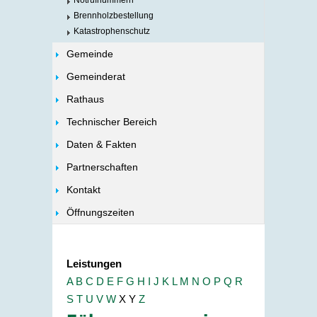
Notrufnummern
Brennholzbestellung
Katastrophenschutz
Gemeinde
Gemeinderat
Rathaus
Technischer Bereich
Daten & Fakten
Partnerschaften
Kontakt
Öffnungszeiten
Leistungen
A
B
C
D
E
F
G
H
I
J
K
L
M
N
O
P
Q
R
S
T
U
V
W
X
Y
Z