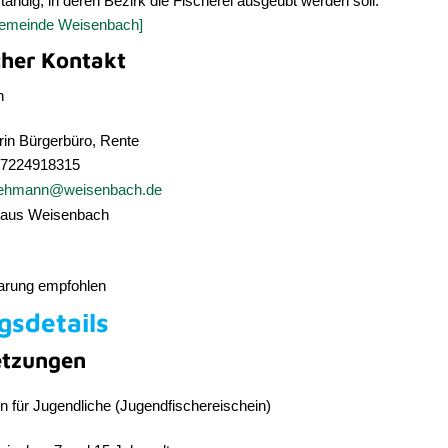
ndig, in deren Bezirk die Fischerei ausgeübt werden soll.
Gemeinde Weisenbach]
cher Kontakt
n
rin Bürgerbüro, Rente
7224918315
ehmann@weisenbach.de
haus Weisenbach
arung empfohlen
gsdetails
etzungen
n für Jugendliche (Jugendfischereischein)