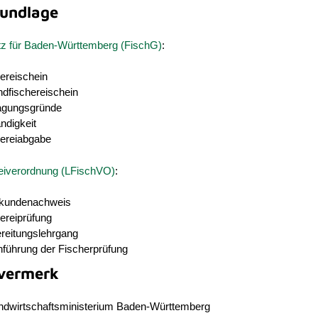
undlage
tz für Baden-Württemberg (FischG)
:
ereischein
ndfischereischein
agungsgründe
ndigkeit
hereiabgabe
eiverordnung (LFischVO)
:
kundenachweis
ereiprüfung
ereitungslehrgang
hführung der Fischerprüfung
vermerk
ndwirtschaftsministerium Baden-Württemberg