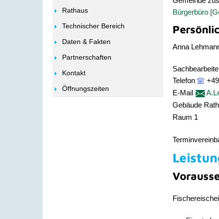
Gemeinde zustä
Rathaus
Bürgerbüro [
Technischer Bereich
Persönli
Daten & Fakten
Anna
Lehman
Partnerschaften
Sachbearbeite
Kontakt
Telefon
+49
Öffnungszeiten
E-Mail
A.L
Gebäude
Rat
Raum
1
Terminvereinb
Leistun
Vorauss
Fischereischei