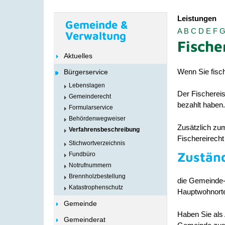
Leistungen
Gemeinde &
A
B
C
D
E
F
Verwaltung
Fische
Aktuelles
Wenn Sie fisc
Bürgerservice
Lebenslagen
Der Fischereis
Gemeinderecht
bezahlt haben.
Formularservice
Behördenwegweiser
Zusätzlich zum
Verfahrensbeschreibung
Fischereirecht
Stichwortverzeichnis
Zuständ
Fundbüro
Notrufnummern
Brennholzbestellung
die Gemeinde-
Katastrophenschutz
Hauptwohnort
Gemeinde
Haben Sie als 
Gemeinderat