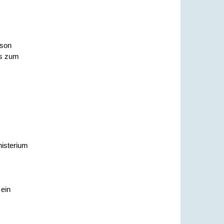
rson
is zum
nisterium
 ein