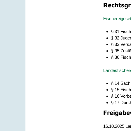
Rechtsgr
Fischereigese
§ 31
Fisch
§ 32 Juge
§ 33 Vers
§ 35 Zustä
§ 36 Fisc
Landesfischer
§ 14
Sach
§ 15 Fisch
§ 16 Vorb
§ 17 Durc
Freigabe
16.10.2025 La