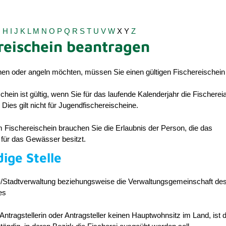
G
H
I
J
K
L
M
N
O
P
Q
R
S
T
U
V
W
X
Y
Z
reischein beantragen
hen oder angeln möchten, müssen Sie einen gültigen Fischereischein 
chein ist gültig, wenn Sie für das laufende Kalenderjahr die Fischere
 Dies gilt nicht für Jugendfischereischeine.
 Fischereischein brauchen Sie die Erlaubnis der Person, die das
 für das Gewässer besitzt.
ige Stelle
/Stadtverwaltung beziehungsweise die Verwaltungsgemeinschaft de
es
Antragstellerin oder Antragsteller keinen Hauptwohnsitz im Land, ist d