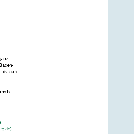
 ganz
 Baden-
s bis zum
rhalb
)
rg.de)