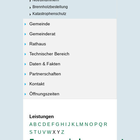
Notrufnummern
Brennholzbestellung
Katastrophenschutz
Gemeinde
Gemeinderat
Rathaus
Technischer Bereich
Daten & Fakten
Partnerschaften
Kontakt
Öffnungszeiten
Leistungen
A
B
C
D
E
F
G
H
I
J
K
L
M
N
O
P
Q
R
S
T
U
V
W
X
Y
Z