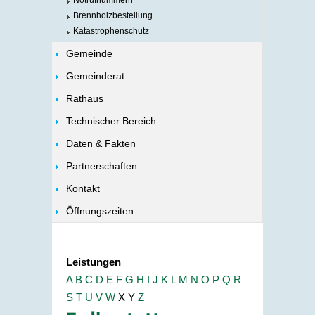
Notrufnummern
Brennholzbestellung
Katastrophenschutz
Gemeinde
Gemeinderat
Rathaus
Technischer Bereich
Daten & Fakten
Partnerschaften
Kontakt
Öffnungszeiten
Leistungen
A
B
C
D
E
F
G
H
I
J
K
L
M
N
O
P
Q
R
S
T
U
V
W
X
Y
Z