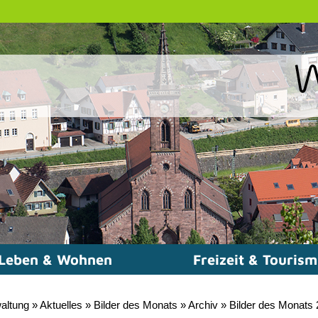
Leben & Wohnen
Freizeit & Touris
altung
»
Aktuelles
»
Bilder des Monats
»
Archiv
»
Bilder des Monats