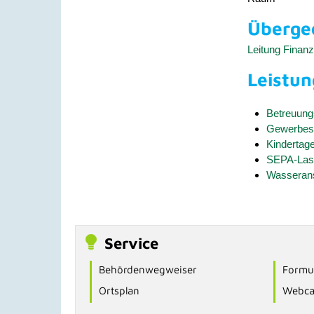
Übergeo
Leitung Finan
Leistu
Betreuung
Gewerbest
Kindertag
SEPA-Last
Wasseran
Service
Behördenwegweiser
Formul
Ortsplan
Webc