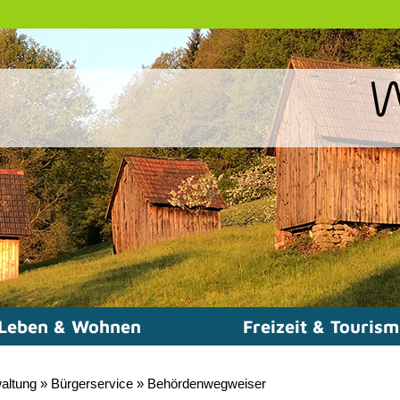
Leben & Wohnen
Freizeit & Touris
altung
»
Bürgerservice
»
Behördenwegweiser