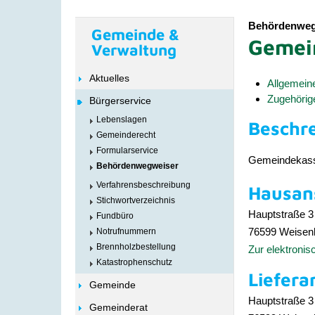
Behördenweg
Gemeinde &
Gemei
Verwaltung
Aktuelles
Allgemein
Zugehörig
Bürgerservice
Lebenslagen
Beschr
Gemeinderecht
Formularservice
Gemeindekass
Behördenwegweiser
Verfahrensbeschreibung
Hausans
Stichwortverzeichnis
Hauptstraße 3
Fundbüro
76599
Weisen
Notrufnummern
Brennholzbestellung
Zur elektroni
Katastrophenschutz
Liefera
Gemeinde
Hauptstraße 3
Gemeinderat