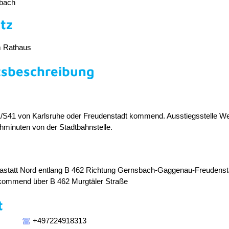
bach
tz
m Rathaus
tsbeschreibung
/S41 von Karlsruhe oder Freudenstadt kommend. Ausstiegsstelle W
hminuten von der Stadtbahnstelle.
Rastatt Nord entlang B 462 Richtung Gernsbach-Gaggenau-Freudenst
kommend über B 462 Murgtäler Straße
t
+497224918313