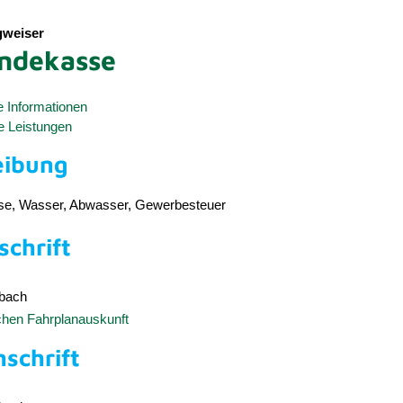
weiser
ndekasse
e Informationen
e Leistungen
eibung
e, Wasser, Abwasser, Gewerbesteuer
chrift
bach
schen Fahrplanauskunft
nschrift