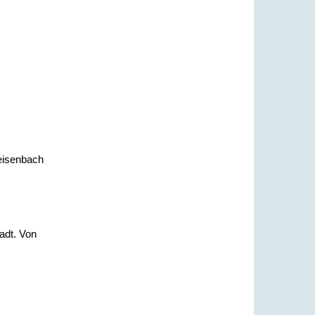
eisenbach
adt. Von