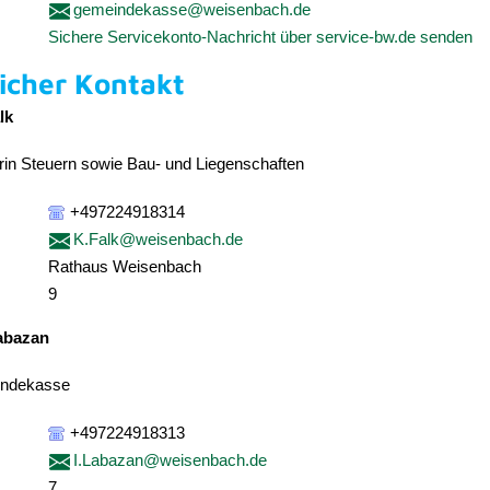
gemeindekasse@weisenbach.de
Sichere Servicekonto-Nachricht über service-bw.de senden
icher Kontakt
lk
rin Steuern sowie Bau- und Liegenschaften
+497224918314
K.Falk@weisenbach.de
Rathaus Weisenbach
9
abazan
indekasse
+497224918313
I.Labazan@weisenbach.de
7