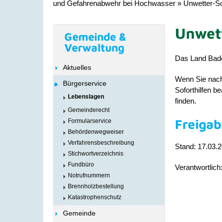
und Gefahrenabwehr bei Hochwasser
»
Unwetter-So
Unwett
Gemeinde &
Verwaltung
Das Land Baden
Aktuelles
Wenn Sie nach
Bürgerservice
Soforthilfen b
Lebenslagen
finden.
Gemeinderecht
Freiga
Formularservice
Behördenwegweiser
Verfahrensbeschreibung
Stand: 17.03.
Stichwortverzeichnis
Fundbüro
Verantwortlic
Notrufnummern
Brennholzbestellung
Katastrophenschutz
Gemeinde