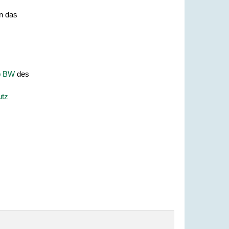
an das
p BW
des
utz