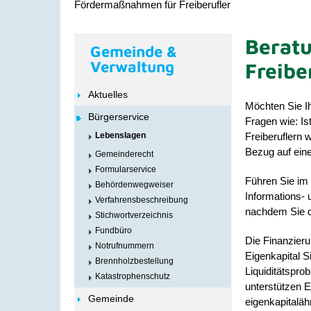
Fördermaßnahmen für Freiberufler
Berat
Gemeinde &
Verwaltung
Freibe
Aktuelles
Möchten Sie Ih
Bürgerservice
Fragen wie: Is
Freiberuflern
Lebenslagen
Bezug auf ein
Gemeinderecht
Formularservice
Führen Sie im
Behördenwegweiser
Informations- 
Verfahrensbeschreibung
nachdem Sie de
Stichwortverzeichnis
Fundbüro
Die Finanzieru
Notrufnummern
Eigenkapital S
Brennholzbestellung
Liquiditätspr
Katastrophenschutz
unterstützen 
Gemeinde
eigenkapitaläh