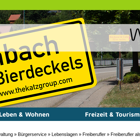
Leben & Wohnen
Freizeit & Touris
altung
»
Bürgerservice
»
Lebenslagen
»
Freiberufler
»
Freiberufler a