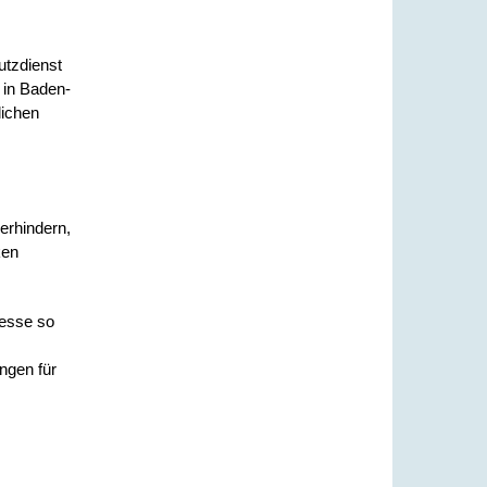
utzdienst
d in Baden-
lichen
erhindern,
ken
resse so
ngen für