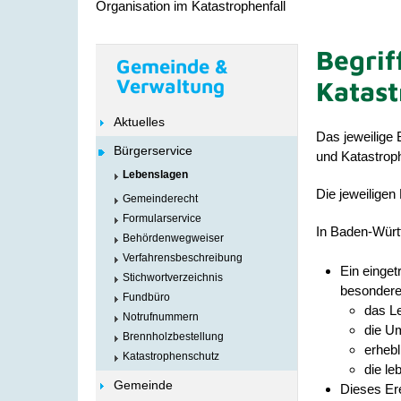
Organisation im Katastrophenfall
Begrif
Gemeinde &
Verwaltung
Katast
Aktuelles
Das jeweilige
Bürgerservice
und Katastroph
Lebenslagen
Die jeweiligen
Gemeinderecht
Formularservice
In Baden-Württ
Behördenwegweiser
Verfahrensbeschreibung
Ein einget
Stichwortverzeichnis
besondere
Fundbüro
das L
Notrufnummern
die U
Brennholzbestellung
erheb
Katastrophenschutz
die l
Gemeinde
Dieses Er