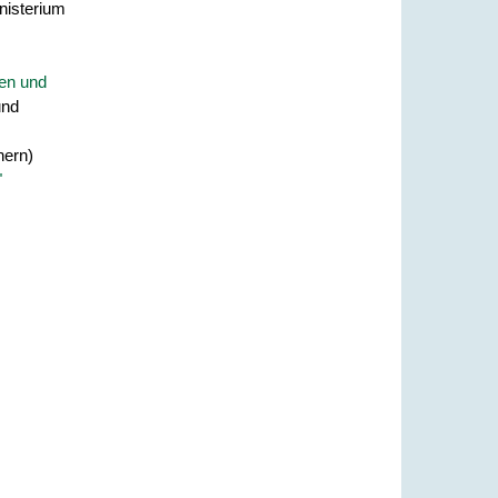
nisterium
ten und
und
nern)
"