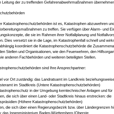
che Leitung der zu treffenden Gefahrenabwehrmaßnahmen übernehme
schutzbehörden
er Katastrophenschutzbehörden ist es, Katastrophen abzuwehren und
orbereitungsmaßnahmen zu treffen. Sie verfügen über Alarm- und Ei
ngskonzepte, die sie im Rahmen ihrer Notfallplanung und Notfallvor
en.
Dies versetzt sie in die Lage, im Katastrophenfall schnell und wir
abhängig koordiniert die Katastrophenschutzbehörde die Zusammenar
en Stellen und Organisationen, wie den Feuerwehren, den Hilfsorgan
wie anderen Fachbehörden und weiteren beteiligten Stellen.
strophenschutzbehörden sind Ihre Ansprechpartner:
gel vor Ort zuständig: das Landratsamt im Landkreis beziehungsweis
steramt im Stadtkreis (Untere Katastrophenschutzbehörden)
atastrophenschutz in der Umgebung kerntechnischer Anlagen und für
en, die sich über einen Land- oder Stadtkreis hinaus erstrecken: die
spräsidien (Höhere Katastrophenschutzbehörden)
en, die sich über einen Regierungsbezirk bzw. über Ländergrenzen h
n: das Innenministerium Baden-Württemberg (Oberste