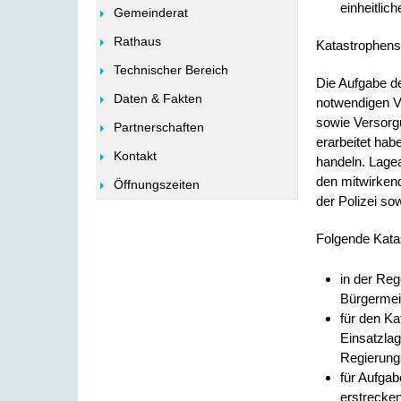
einheitli
Gemeinderat
Rathaus
Katastrophen
Technischer Bereich
Die Aufgabe d
Daten & Fakten
notwendigen V
sowie Versorgu
Partnerschaften
erarbeitet hab
Kontakt
handeln. Lage
den mitwirkend
Öffnungszeiten
der Polizei so
Folgende Kata
in der Re
Bürgermei
für den K
Einsatzlag
Regierung
für Aufgab
erstrecke