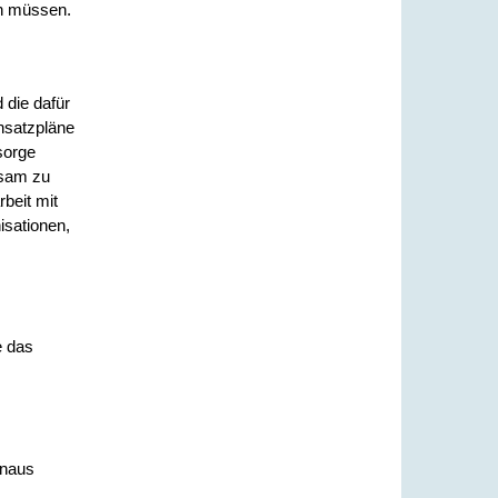
n müssen.
 die dafür
nsatzpläne
sorge
ksam zu
beit mit
isationen,
e das
inaus