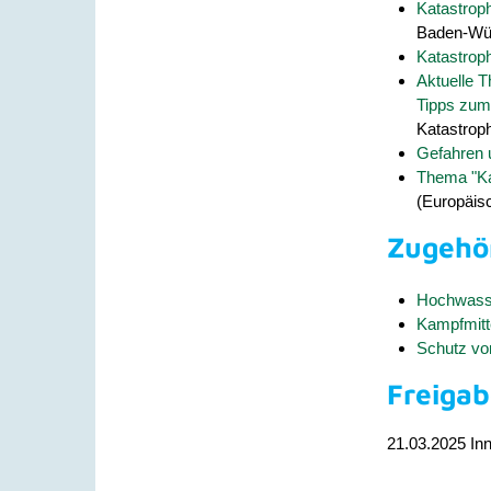
Katastrop
Baden-Wü
Katastroph
Aktuelle 
Tipps zum 
Katastroph
Gefahren u
Thema "Ka
(Europäis
Zugehö
Hochwasse
Kampfmitt
Schutz vo
Freiga
21.03.2025
Inn