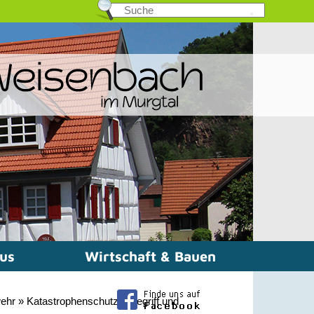
mus
Wirtschaft & Bauen
wehr
»
Katastrophenschutz
»
Begriff und