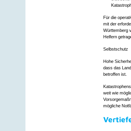
Katastrop
Für die opera
mit der erford
Württemberg v
Helfern getra
Selbstschutz
Hohe Sicherhe
dass das Land
betroffen ist.
Katastrophensc
weit wie möglic
Vorsorgemaßnah
mögliche Notfä
Vertief