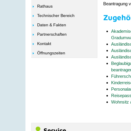
Beantragung 
Rathaus
Zugehö
Technischer Bereich
Daten & Fakten
Akademisc
Partnerschaften
Gradumwa
Kontakt
Ausländis
Ausländis
Öffnungszeiten
Ausländis
Beglaubig
beantrage
Führersch
Kinderreis
Personala
Reisepass 
Wohnsitz 
Service