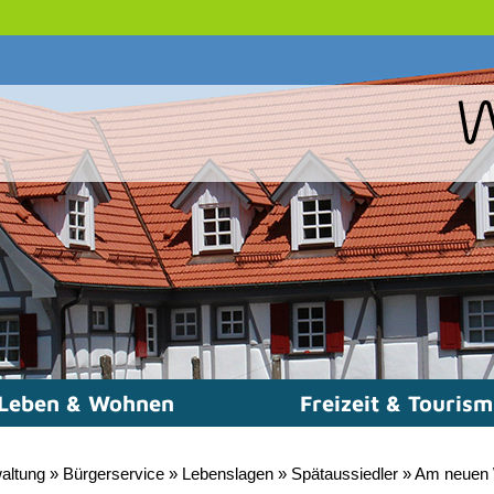
Leben & Wohnen
Freizeit & Touris
altung
»
Bürgerservice
»
Lebenslagen
»
Spätaussiedler
»
Am neuen 