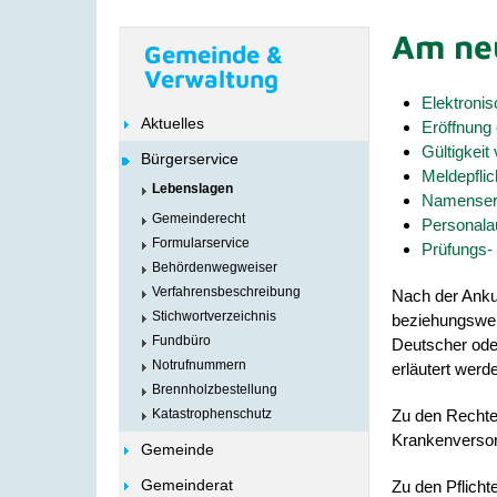
Am ne
Gemeinde &
Verwaltung
Elektroni
Aktuelles
Eröffnung
Gültigkei
Bürgerservice
Meldepflic
Lebenslagen
Namenserk
Gemeinderecht
Personala
Formularservice
Prüfungs-
Behördenwegweiser
Verfahrensbeschreibung
Nach der Anku
Stichwortverzeichnis
beziehungswei
Fundbüro
Deutscher ode
Notrufnummern
erläutert werd
Brennholzbestellung
Zu den Rechte
Katastrophenschutz
Krankenverso
Gemeinde
Gemeinderat
Zu den Pflich