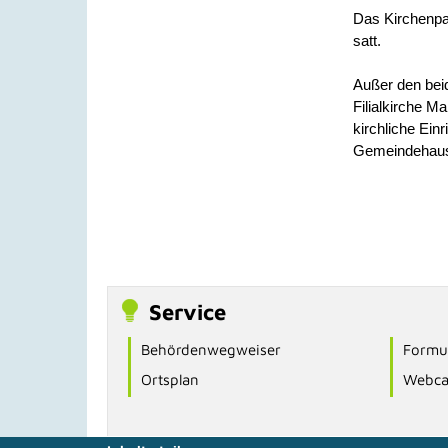
Das Kirchenpat
satt.
Außer den beid
Filialkirche Ma
kirchliche Ein
Gemeindehaus 
Service
Behördenwegweiser
Formul
Ortsplan
Webc