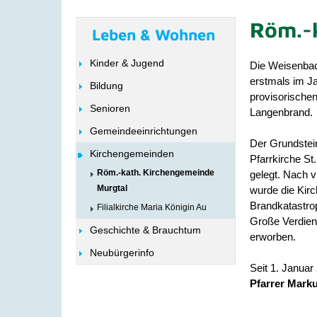
Röm.-k
Leben & Wohnen
Kinder & Jugend
Die Weisenbac
erstmals im Ja
Bildung
provisorischen
Senioren
Langenbrand.
Gemeindeeinrichtungen
Der Grundstei
Kirchengemeinden
Pfarrkirche S
Röm.-kath. Kirchengemeinde
gelegt. Nach 
Murgtal
wurde die Kirc
Brandkatastro
Filialkirche Maria Königin Au
Große Verdien
Geschichte & Brauchtum
erworben.
Neubürgerinfo
Seit 1. Janua
Pfarrer Mark