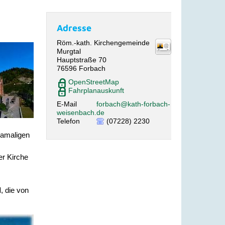
Adresse
Röm.-kath. Kirchengemeinde
Murgtal
Hauptstraße 70
76596
Forbach
OpenStreetMap
Fahrplanauskunft
E-Mail
forbach@kath-forbach-
weisenbach.de
Telefon
(07228) 2230
damaligen
er Kirche
l
, die von