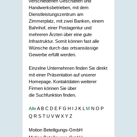
verschiedenen Geschäften und
Handwerksbetrieben, mit dem
Dienstleistungszentrum am
Zimmerplatz, mit zwei Banken, einem
Bahnhof, einer Postagentur und
mehreren Ärzten über eine gute
Infrastruktur. Somit können fast alle
Wünsche durch das ortsansässige
Gewerbe erfüllt werden.
Einzelne Unternehmen finden Sie direkt
mit einer Präsentation auf unserer
Homepage. Kontaktdaten weiterer
Firmen können Sie über
die Suchfunktion finden.
Alle
A
B
C
D
E
F
G
H
I
J
K
L
M
N
O
P
Q
R
S
T
U
V
W
X
Y
Z
Motion Beteiligungs-GmbH