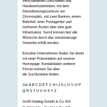
verschiedenen Geschäften und
Handwerksbetrieben, mit dem
Dienstleistungszentrum am
Zimmerplatz, mit zwei Banken, einem
Bahnhof, einer Postagentur und
mehreren Ärzten über eine gute
Infrastruktur. Somit können fast alle
Wünsche durch das ortsansässige
Gewerbe erfüllt werden.
Einzelne Unternehmen finden Sie direkt
mit einer Präsentation auf unserer
Homepage. Kontaktdaten weiterer
Firmen können Sie über
die Suchfunktion finden.
Alle
A
B
C
D
E
F
G
H
I
J
K
L
M
N
O
P
Q
R
S
T
U
V
W
X
Y
Z
GvW Holding GmbH & Co. KG