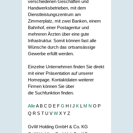
verschiedenen Geschäften und
Handwerksbetrieben, mit dem
Dienstleistungszentrum am
Zimmerplatz, mit zwei Banken, einem
Bahnhof, einer Postagentur und
mehreren Ärzten über eine gute
Infrastruktur. Somit können fast alle
Wünsche durch das ortsansässige
Gewerbe erfüllt werden.
Einzelne Unternehmen finden Sie direkt
mit einer Präsentation auf unserer
Homepage. Kontaktdaten weiterer
Firmen können Sie über
die Suchfunktion finden.
Alle
A
B
C
D
E
F
G
H
I
J
K
L
M
N
O
P
Q
R
S
T
U
V
W
X
Y
Z
GvW Holding GmbH & Co. KG