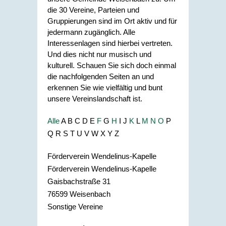
die 30 Vereine, Parteien und
Gruppierungen sind im Ort aktiv und für
jedermann zugänglich. Alle
Interessenlagen sind hierbei vertreten.
Und dies nicht nur musisch und
kulturell. Schauen Sie sich doch einmal
die nachfolgenden Seiten an und
erkennen Sie wie vielfältig und bunt
unsere Vereinslandschaft ist.
Alle
A
B
C
D
E
F
G
H
I
J
K
L
M
N
O
P
Q
R
S
T
U
V
W
X
Y
Z
Förderverein Wendelinus-Kapelle
Förderverein Wendelinus-Kapelle
Gaisbachstraße 31
76599
Weisenbach
Sonstige Vereine