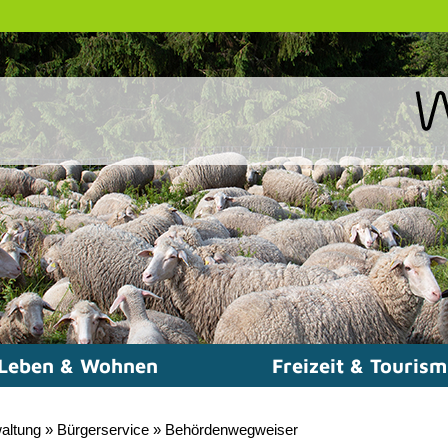
Leben & Wohnen
Freizeit & Touris
altung
»
Bürgerservice
»
Behördenwegweiser