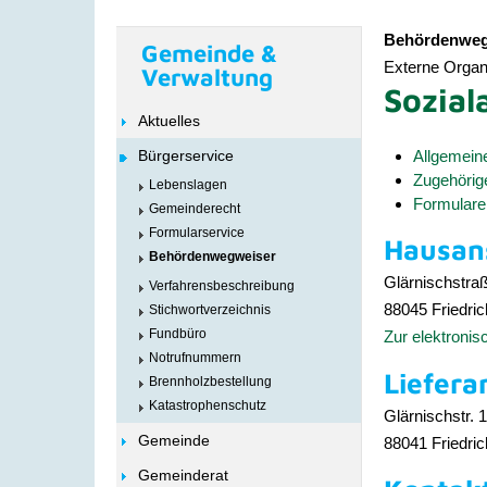
Behördenweg
Gemeinde &
Externe Organi
Verwaltung
Sozial
Aktuelles
Bürgerservice
Allgemein
Zugehörig
Lebenslagen
Formulare
Gemeinderecht
Formularservice
Hausans
Behördenwegweiser
Glärnischstra
Verfahrensbeschreibung
88045
Friedri
Stichwortverzeichnis
Fundbüro
Zur elektroni
Notrufnummern
Liefera
Brennholzbestellung
Katastrophenschutz
Glärnischstr. 
Gemeinde
88041
Friedri
Gemeinderat