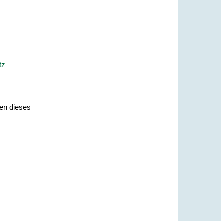
tz
nen dieses