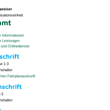
weiser
sationseinheit
amt
e Informationen
e Leistungen
 und Onlinedienste
chrift
ße 1-3
chshafen
schen Fahrplanauskunft
nschrift
1-3
chshafen