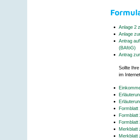
Formula
Anlage 2 
Anlage zu
Antrag au
(BAföG)
Antrag zur
Sollte Ihr
im Interne
Einkommen
Erläuteru
Erläuteru
Formblatt 
Formblatt 
Formblatt 
Merkblatt
Merkblatt