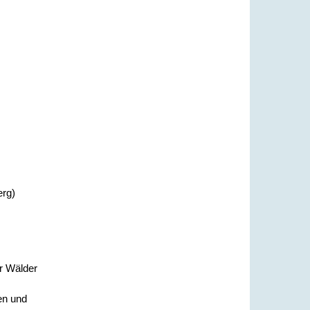
erg)
r Wälder
en und