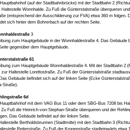
 Hauptbahnhof (auf der Stadtbahnbrücke) mit der Stadtbahn 2 (Richt
s Haltestelle Wonnhalde. Zu Fuß die Günterstalstraße überqueren und
ße (entsprechend der Ausschilderung zur FVA) etwa 360 m folgen. 
et sich hinter dem Bohrerbach auf der rechten Seite.
onnhaldestraße
3
ibung zum Hauptgebäude in der Wonnhaldestraße 4. Das Gebäude b
n Seite gegenüber dem Hauptgebäude.
nterstalstraße 61
ibung zum Hauptgebäude Wonnhaldestraße 4. Mit der Stadtbahn 2 (
s zur Haltestelle Lorettostraße. Zu Fuß der Günterstalstraße stadtau
Das Gebäude befindet sich auf der linken Seite (Ecke Günterstalstra
a-Straße).
hlingstraße 6d
e Hauptbahnhof mit dem VAG Bus 11 oder dem SBG-Bus 7208 bis Halt
. Zu Fuß die Heinrich-von-Stephan-Straße überqueren und der Rehlin
gen. Das Gebäude befindet auf der linken Seite.
 Haltestelle Bertholdsbrunnen (Stadtmitte) mit den Stadtbahn 3 (Richt
ltestelle Reiterstraße. Zu Fuß der Kronenstraße stadteinwärts etwa