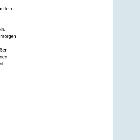
itteln.
ln.
s morgen
oßer
enen
nt