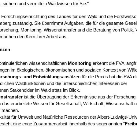
n, sichern und vermitteln Waldwissen für Sie."
s Forschungseinrichtung des Landes für den Wald und die Forstwirtsch
berg zuständig. Sie übernimmt Aufgaben, die für die gesamte Gesel
Forschung, Monitoring, Wissenstransfer und die Beratung von Politik,
machen den Kern ihrer Arbeit aus.
nzen
ntinuierlichen wissenschaftlichen
Monitoring
erkennt die FVA langfri
ngen im ökologischen, ökonomischen und sozialen Kontext von Wäld
orschungs
-
und
Entwicklung
sansätzen für die Praxis hat die FVA di
dlichen Waldfunktionen und die unterschiedlichen Interessen der
nen Stakeholder im Wald stets im Blick.
nstransfer
ist die Übertragung der Erkenntnisse aus der Forschung i
 das erarbeitete Wissen für Gesellschaft, Wirtschaft, Wissenschaft un
u machen.
kultät für Umwelt und Natürliche Ressourcen der Albert-Ludwigs-Univ
besteht eine enge Zusammenarbeit innerhalb des sogenannten "
Freib