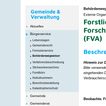
Behördenweg
Gemeinde &
Externe Organi
Verwaltung
Forstl
Aktuelles
Forsc
Bürgerservice
(FVA)
Lebenslagen
Gemeinderecht
Beschr
Formularservice
Behördenwegweiser
Hinweis zur D
Verfahrensbeschreibung
Bitte verwende
Stichwortverzeichnis
eingehenden D
Fundbüro
Verbrauchersch
Notrufnummern
Brennholzbestellung
Katastrophenschutz
Gemeinde
Beobachte. F
Gemeinderat