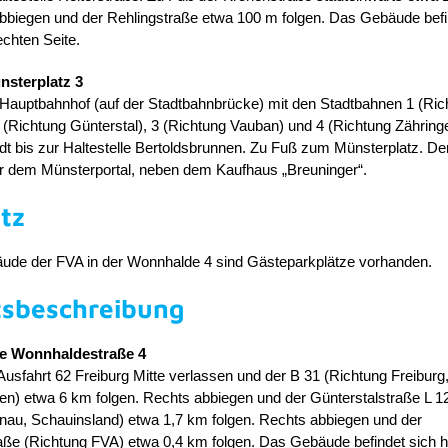
abbiegen und der Rehlingstraße etwa 100 m folgen. Das Gebäude befi
echten Seite.
nsterplatz 3
 Hauptbahnhof (auf der Stadtbahnbrücke) mit den Stadtbahnen 1 (Ric
 2 (Richtung Günterstal), 3 (Richtung Vauban) und 4 (Richtung Zähringe
adt bis zur Haltestelle Bertoldsbrunnen. Zu Fuß zum Münsterplatz. D
er dem Münsterportal, neben dem Kaufhaus „Breuninger“.
tz
de der FVA in der Wonnhalde 4 sind Gästeparkplätze vorhanden.
tsbeschreibung
e Wonnhaldestraße 4
Ausfahrt 62 Freiburg Mitte verlassen und der B 31 (Richtung Freiburg
n) etwa 6 km folgen. Rechts abbiegen und der Günterstalstraße L 1
tnau, Schauinsland) etwa 1,7 km folgen. Rechts abbiegen und der
ße (Richtung FVA) etwa 0,4 km folgen. Das Gebäude befindet sich h