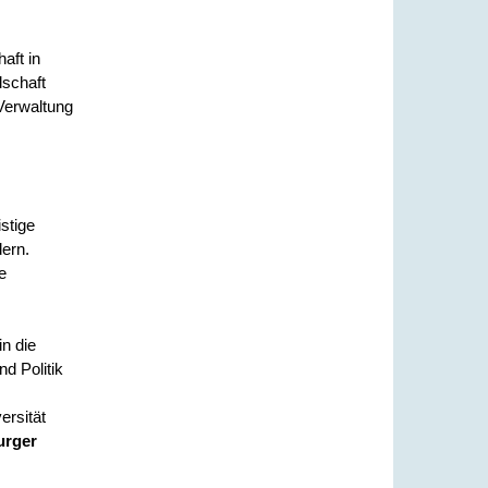
aft in
lschaft
 Verwaltung
stige
ern.
e
n die
d Politik
ersität
urger