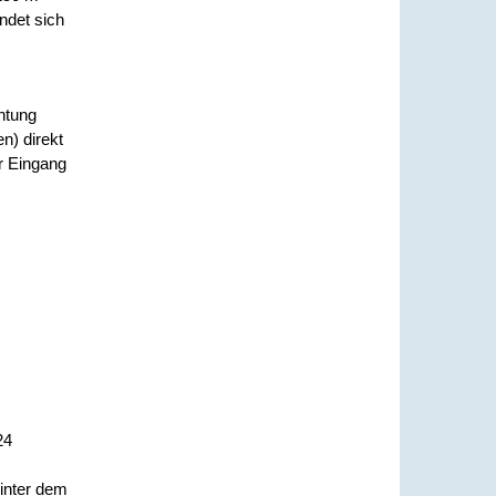
ndet sich
htung
n) direkt
er Eingang
,
24
inter dem