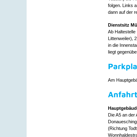
folgen. Links 
dann auf der r
Dienstsitz Mü
Ab Haltestelle
Littenweiler),
in die Innenst
liegt gegenüb
Parkpla
Am Hauptgebäu
Anfahr
Hauptgebäud
Die A5 an der 
Donaueschinge
(Richtung Tod
Wonnhaldestra