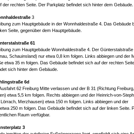
 der rechten Seite. Der Parkplatz befindet sich hinter dem Gebäude.
onnhaldestraße
3
ibung zum Hauptgebäude in der Wonnhaldestraße 4. Das Gebäude b
linken Seite, gegenüber dem Hauptgebäude.
nterstalstraße 61
ibung zum Hauptgebäude Wonnhaldestraße 4. Der Günterstalstraße
nau, Schauinsland) nur etwa 0,8 km folgen. Links abbiegen und der M
e etwa 35 m folgen. Das Gebäude befindet sich auf der rechten Seit
ndet sich hinter dem Gebäude.
hlingstraße 6d
Ausfahrt 62 Freiburg Mitte verlassen und der B 31 (Richtung Freiburg
n) etwa 5,5 km folgen. Rechts abbiegen und der Heinrich-von-Step
g Lörrach, Merzhausen) etwa 150 m folgen. Links abbiegen und der
etwa 250 m folgen. Das Gebäude befindet sich auf der linken Seite. 
fentlichen Raum verfügbar.
nsterplatz 3
 inmitten der autofreien Fußgängerzone liegt, empfiehlt sich eine An