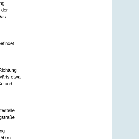
ung
 der
Das
efindet
Richtung
swärts etwa
ße und
estelle
gstraße
ung
 150 m