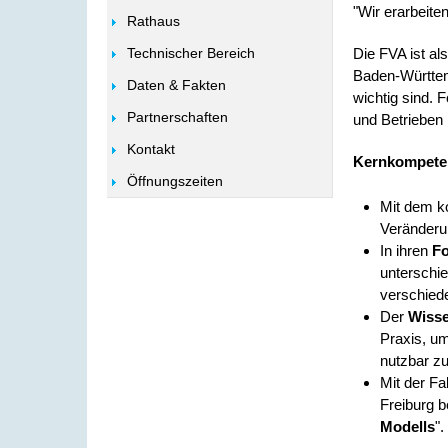
"Wir erarbeite
Rathaus
Technischer Bereich
Die FVA ist al
Baden-Württem
Daten & Fakten
wichtig sind. 
Partnerschaften
und Betrieben 
Kontakt
Kernkompete
Öffnungszeiten
Mit dem ko
Veränderu
In ihren
F
unterschie
verschiede
Der
Wisse
Praxis, um
nutzbar z
Mit der Fa
Freiburg 
Modells
".