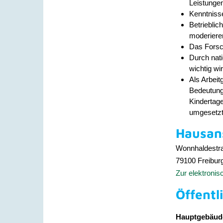
Leistunge
Kenntnisse
Betriebli
moderieren
Das Forsch
Durch nati
wichtig wir
Als Arbeit
Bedeutung.
Kindertag
umgesetzt
Hausans
Wonnhaldestr
79100
Freibur
Zur elektroni
Öffentl
Hauptgebäud