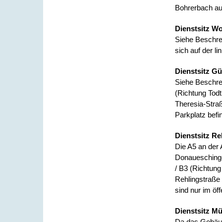
Bohrerbach auf
Dienstsitz W
Siehe Beschre
sich auf der 
Dienstsitz Gü
Siehe Beschre
(Richtung Todt
Theresia-Straß
Parkplatz befi
Dienstsitz Re
Die A5 an der 
Donaueschinge
/ B3 (Richtun
Rehlingstraße 
sind nur im öf
Dienstsitz Mü
Da das Gebäude