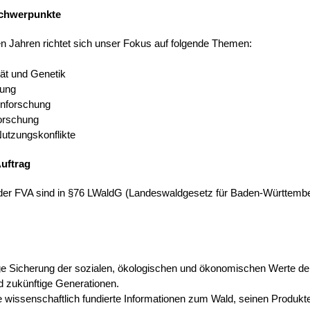
chwerpunkte
n Jahren richtet sich unser Fokus auf folgende Themen:
tät und Genetik
rung
enforschung
orschung
Nutzungskonflikte
Auftrag
der FVA sind in §76 LWaldG (Landeswaldgesetz für Baden-Württemb
:
ge Sicherung der sozialen, ökologischen und ökonomischen Werte de
d zukünftige Generationen.
 wissenschaftlich fundierte Informationen zum Wald, seinen Produkt