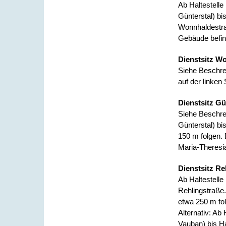
Ab Haltestelle
Günterstal) bi
Wonnhaldestra
Gebäude befind
Dienstsitz W
Siehe Beschre
auf der linke
Dienstsitz Gü
Siehe Beschre
Günterstal) bi
150 m folgen. 
Maria-Theresi
Dienstsitz Re
Ab Haltestell
Rehlingstraße
etwa 250 m fol
Alternativ: Ab
Vauban) bis Ha