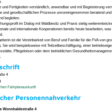
n.
 und Fertigkeiten verständlich, anwendbar und mit Begeisterung verm
che und gesellschaftlichen Prozesse unvoreingenommen beratend und
d begleiten.
ungsprofil im Dialog mit Waldbesitz und Praxis stetig weiterentwicke
onale und internationale Kooperationen bereits heute bearbeiten, wa
d.
geberin ist die Vereinbarkeit von Beruf und Familie für die FVA von gr
 Sie wird beispielsweise mit Teilzeitbeschäftigung, einer betriebseig
esstätte, Pflegelotsen oder dem betrieblichen Gesundheitsmanageme
.
chrift
aße 4
g
schen Fahrplanauskunft
icher Personennahverkehr
e Wonnhaldestraße 4