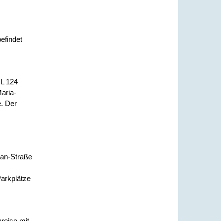
efindet
 L 124
aria-
e. Der
,
han-Straße
Parkplätze
reise mit