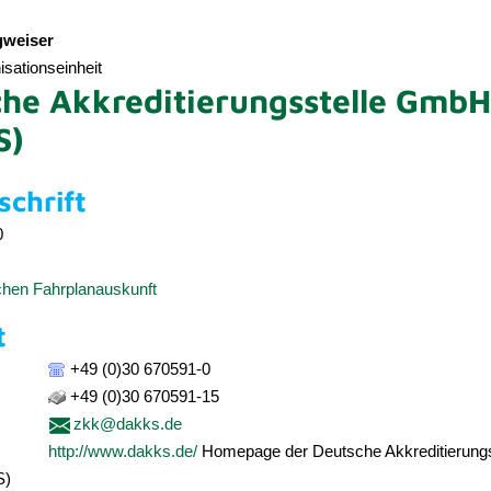
weiser
sationseinheit
he Akkreditierungsstelle GmbH
S)
chrift
0
schen Fahrplanauskunft
t
+49 (0)30 670591-0
+49 (0)30 670591-15
zkk@dakks.de
http://www.dakks.de/
Homepage der Deutsche Akkreditierungs
S)