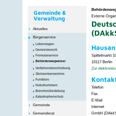
Behördenweg
Gemeinde &
Externe Organi
Verwaltung
Deutsc
Aktuelles
(DAkk
Bürgerservice
Lebenslagen
Hausans
Gemeinderecht
Spittelmarkt 1
Formularservice
Behördenwegweiser
10117
Berlin
Zur elektroni
Verfahrensbeschreibung
Stichwortverzeichnis
Kontak
Fundbüro
Notrufnummern
Telefon
Brennholzbestellung
Fax
Katastrophenschutz
E-Mail
Gemeinde
Internet
GmbH (DAkk
Gemeinderat