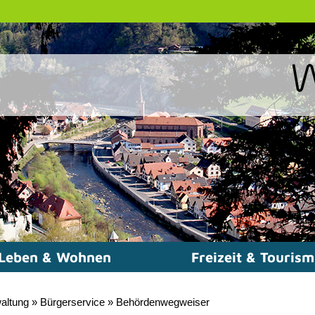
Leben & Wohnen
Freizeit & Touris
altung
»
Bürgerservice
»
Behördenwegweiser