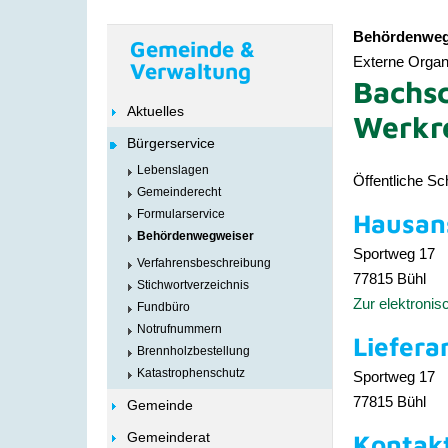
Behördenweg
Gemeinde &
Externe Organi
Verwaltung
Bachsc
Aktuelles
Werkre
Bürgerservice
Lebenslagen
Öffentliche Sc
Gemeinderecht
Formularservice
Hausans
Behördenwegweiser
Sportweg 17
Verfahrensbeschreibung
77815
Bühl
Stichwortverzeichnis
Zur elektroni
Fundbüro
Notrufnummern
Liefera
Brennholzbestellung
Katastrophenschutz
Sportweg 17
77815
Bühl
Gemeinde
Gemeinderat
Kontak