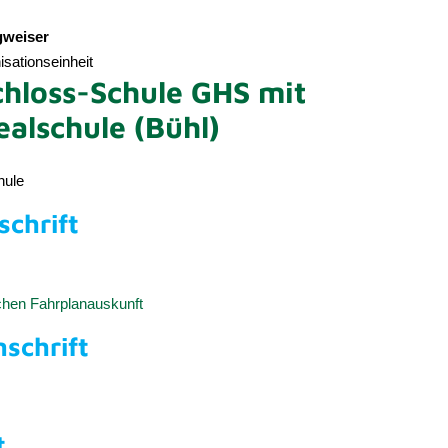
weiser
sationseinheit
hloss-Schule GHS mit
alschule (Bühl)
hule
chrift
schen Fahrplanauskunft
nschrift
t