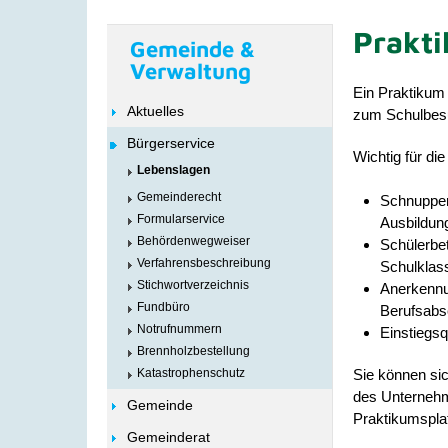
Prakt
Gemeinde &
Verwaltung
Ein Praktikum 
Aktuelles
zum Schulbesuc
Bürgerservice
Wichtig für di
Lebenslagen
Gemeinderecht
Schnupperp
Formularservice
Ausbildun
Behördenwegweiser
Schülerbet
Verfahrensbeschreibung
Schulklass
Stichwortverzeichnis
Anerkennu
Fundbüro
Berufsabs
Notrufnummern
Einstiegsq
Brennholzbestellung
Katastrophenschutz
Sie können sic
des Unternehm
Gemeinde
Praktikumspla
Gemeinderat