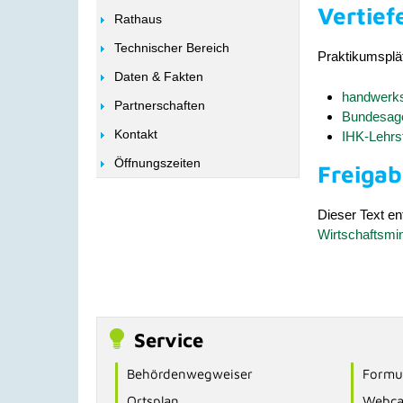
Vertief
Rathaus
Technischer Bereich
Praktikumsplät
Daten & Fakten
handwerks
Partnerschaften
Bundesagen
Kontakt
IHK-Lehrs
Öffnungszeiten
Freiga
Dieser Text en
Wirtschaftsmi
Service
Behördenwegweiser
Formul
Ortsplan
Webc