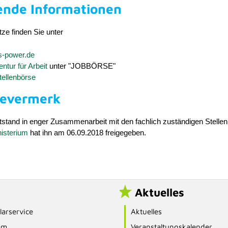
ende Informationen
ze finden Sie unter
-power.de
tur für Arbeit
unter "JOBBÖRSE"
tellenbörse
bevermerk
tstand in enger Zusammenarbeit mit den fachlich zuständigen Stelle
nisterium
hat ihn am 06.09.2018 freigegeben.
Aktuelles
arservice
Aktuelles
am
Veranstaltungskalender