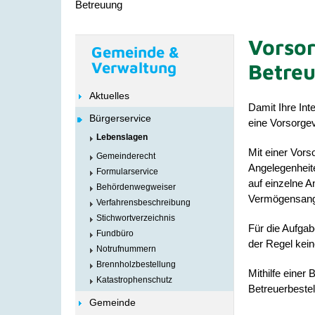
Betreuung
Vorsor
Gemeinde &
Verwaltung
Betre
Aktuelles
Damit Ihre Int
Bürgerservice
eine Vorsorgev
Lebenslagen
Mit einer Vors
Gemeinderecht
Angelegenheit
Formularservice
auf einzelne A
Behördenwegweiser
Vermögensang
Verfahrensbeschreibung
Stichwortverzeichnis
Für die Aufgab
Fundbüro
der Regel kein
Notrufnummern
Brennholzbestellung
Mithilfe einer
Katastrophenschutz
Betreuerbestel
Gemeinde