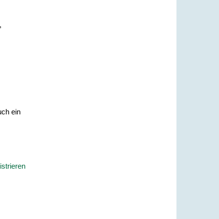
,
ch ein
strieren