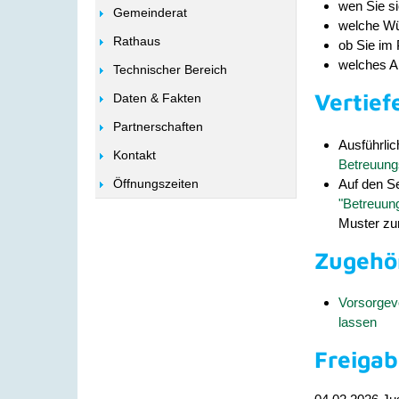
wen Sie s
Gemeinderat
welche Wü
Rathaus
ob Sie im 
welches A
Technischer Bereich
Vertief
Daten & Fakten
Partnerschaften
Ausführlic
Kontakt
Betreuung
Auf den Se
Öffnungszeiten
"Betreuun
Muster zu
Zugehö
Vorsorgevo
lassen
Freiga