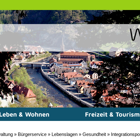
Leben & Wohnen
Freizeit & Touris
altung
»
Bürgerservice
»
Lebenslagen
»
Gesundheit
»
Integrationsp