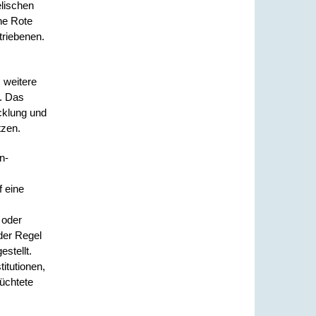
lischen
he Rote
triebenen.
 weitere
e. Das
cklung und
tzen.
n-
 eine
 oder
 der Regel
stellt.
itutionen,
lüchtete