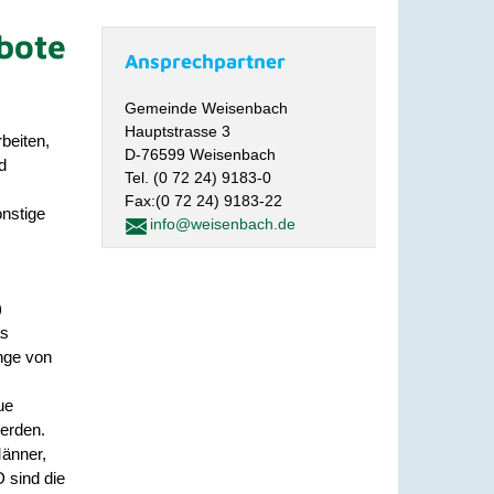
bote
Ansprechpartner
Gemeinde Weisenbach
Hauptstrasse 3
beiten,
D-76599 Weisenbach
d
Tel. (0 72 24) 9183-0
Fax:(0 72 24) 9183-22
nstige
info@weisenbach.de
)
as
nge von
ue
werden.
Männer,
 sind die