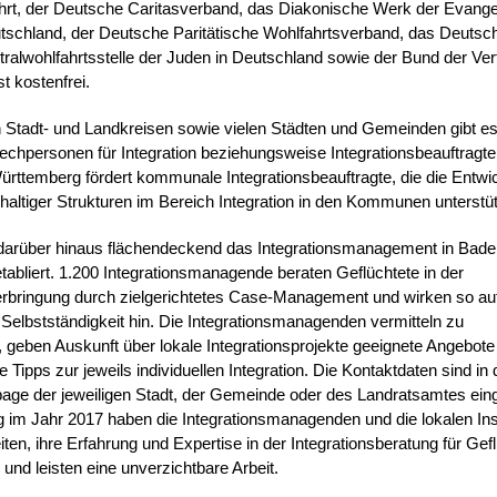
ahrt, der Deutsche Caritasverband, das Diakonische Werk der Evange
utschland, der Deutsche Paritätische Wohlfahrtsverband, das Deutsc
tralwohlfahrtsstelle der Juden in Deutschland sowie der Bund der Ver
t kostenfrei.
 Stadt- und Landkreisen sowie vielen Städten und Gemeinden gibt es
echpersonen für Integration beziehungsweise Integrationsbeauftragt
rttemberg fördert kommunale Integrationsbeauftragte, die die Entwi
altiger Strukturen im Bereich Integration in den Kommunen unterstü
darüber hinaus flächendeckend das
Integrationsmanagement in Bade
abliert. 1.200 Integrationsmanagende beraten Geflüchtete in der
rbringung durch zielgerichtetes Case-Management und wirken so auf
 Selbstständigkeit hin. Die Integrationsmanagenden vermitteln zu
 geben Auskunft über lokale Integrationsprojekte geeignete Angebote
e Tipps zur jeweils individuellen Integration. Die Kontaktdaten sind in
ge der jeweiligen Stadt, der Gemeinde oder des Landratsamtes einge
 im Jahr 2017 haben die Integrationsmanagenden und die lokalen Inst
eiten, ihre Erfahrung und Expertise in der Integrationsberatung für Gef
und leisten eine unverzichtbare Arbeit.