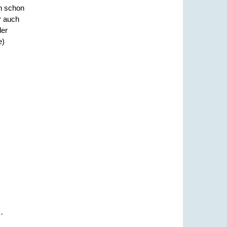
nn schon
r auch
der
e)
-