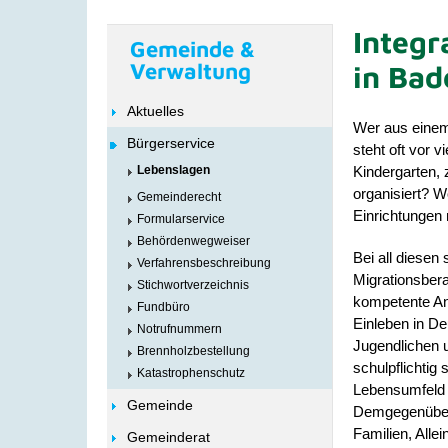
Integr
Gemeinde &
Verwaltung
in Ba
Aktuelles
Wer aus einem
Bürgerservice
steht oft vor 
Kindergarten,
Lebenslagen
organisiert? 
Gemeinderecht
Einrichtungen
Formularservice
Behördenwegweiser
Bei all diesen
Verfahrensbeschreibung
Migrationsber
Stichwortverzeichnis
kompetente Anl
Fundbüro
Einleben in De
Notrufnummern
Jugendlichen 
Brennholzbestellung
schulpflichtig
Katastrophenschutz
Lebensumfeld u
Gemeinde
Demgegenüber 
Familien, Alle
Gemeinderat