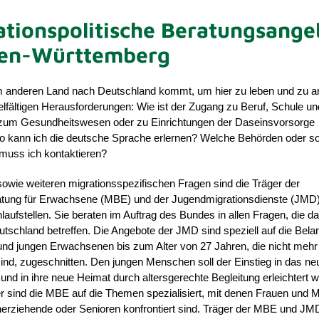
ationspolitische Beratungsange
den-Württemberg
 anderen Land nach Deutschland kommt, um hier zu leben und zu ar
vielfältigen Herausforderungen: Wie ist der Zugang zu Beruf, Schule un
 zum Gesundheitswesen oder zu Einrichtungen der Daseinsvorsorge
Wo kann ich die deutsche Sprache erlernen? Welche Behörden oder so
 muss ich kontaktieren?
 sowie weiteren migrationsspezifischen Fragen sind die Träger der
atung für Erwachsene (MBE) und der Jugendmigrationsdienste (JMD
aufstellen. Sie beraten im Auftrag des Bundes in allen Fragen, die d
utschland betreffen.
Die Angebote der JMD sind speziell auf die Bela
und jungen Erwachsenen bis zum Alter von 27 Jahren, die nicht mehr
 sind, zugeschnitten. Den jungen Menschen soll der Einstieg in das ne
nd in ihre neue Heimat durch altersgerechte Begleitung erleichtert 
sind die MBE auf die Themen spezialisiert, mit denen Frauen und 
inerziehende oder Senioren konfrontiert sind.
Träger der MBE und JMD