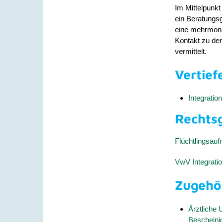
Im Mittelpunkt
ein Beratungs
eine mehrmonat
Kontakt zu de
vermittelt.
Vertief
Integrati
Rechts
Flüchtlingsa
VwV Integrat
Zugehö
Ärztliche
Bescheini