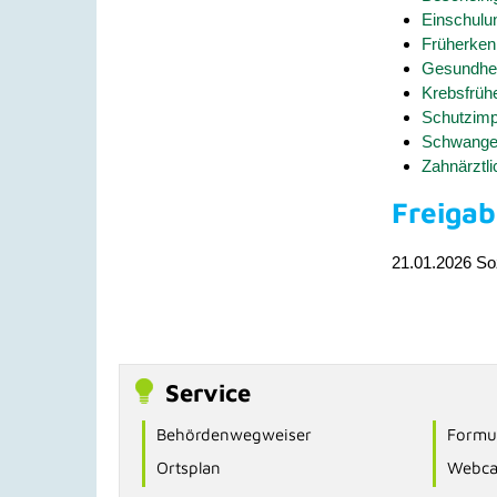
Einschul
Früherken
Gesundhe
Krebsfrü
Schutzim
Schwange
Zahnärztl
Freiga
21.01.2026 So
Service
Behördenwegweiser
Formul
Ortsplan
Webc