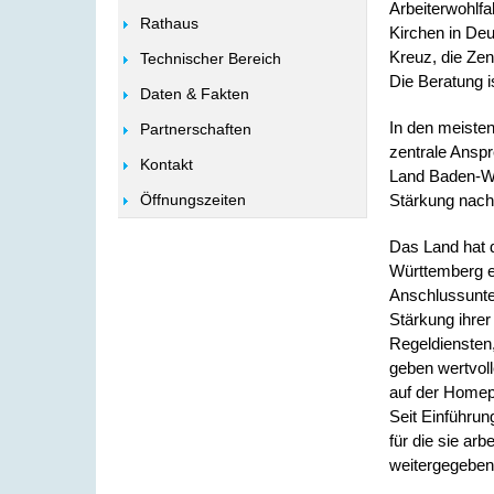
Arbeiterwohlf
Rathaus
Kirchen in De
Kreuz, die Zen
Technischer Bereich
Die Beratung is
Daten & Fakten
In den meisten
Partnerschaften
zentrale Anspr
Kontakt
Land Baden-Wü
Stärkung nachh
Öffnungszeiten
Das Land hat 
Württemberg et
Anschlussunte
Stärkung ihrer
Regeldiensten,
geben wertvoll
auf der Homepa
Seit
Einführung
für die sie arb
weitergegeben 