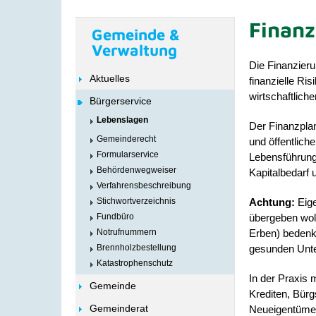
Finan
Gemeinde &
Verwaltung
Die Finanzier
Aktuelles
finanzielle Ri
wirtschaftlich
Bürgerservice
Lebenslagen
Der Finanzplan
Gemeinderecht
und öffentlich
Formularservice
Lebensführung 
Behördenwegweiser
Kapitalbedarf 
Verfahrensbeschreibung
Achtung:
Eig
Stichwortverzeichnis
übergeben woll
Fundbüro
Erben) bedenk
Notrufnummern
gesunden Unter
Brennholzbestellung
Katastrophenschutz
In der Praxis
Gemeinde
Krediten, Bürg
Gemeinderat
Neueigentümer