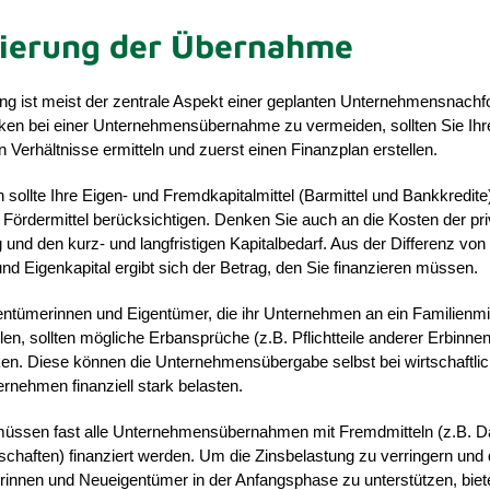
zierung der Übernahme
ung ist meist der zentrale Aspekt einer geplanten Unternehmensnach
siken bei einer Unternehmensübernahme zu vermeiden, sollten Sie Ihr
en Verhältnisse ermitteln und zuerst einen Finanzplan erstellen.
 sollte Ihre Eigen- und Fremdkapitalmittel (Barmittel und Bankkredite
e Fördermittel berücksichtigen. Denken Sie auch an die Kosten der pr
und den kurz- und langfristigen Kapitalbedarf. Aus der Differenz von
und Eigenkapital ergibt sich der Betrag, den Sie finanzieren müssen.
entümerinnen und Eigentümer, die ihr Unternehmen an ein Familienmi
en, sollten mögliche Erbansprüche (z.B. Pflichtteile anderer Erbinne
en. Diese können die Unternehmensübergabe selbst bei wirtschaftli
nehmen finanziell stark belasten.
 müssen fast alle Unternehmensübernahmen mit Fremdmitteln (z.B. D
schaften) finanziert werden. Um die Zinsbelastung zu verringern und 
innen und Neueigentümer in der Anfangsphase zu unterstützen, biet