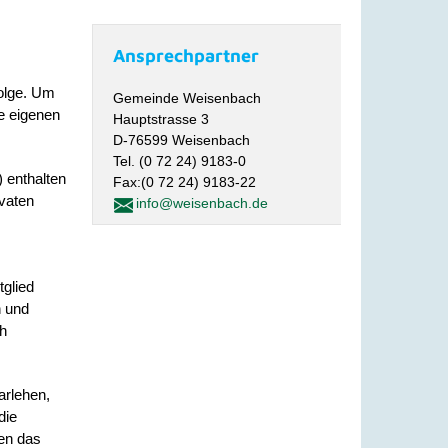
Ansprechpartner
folge. Um
Gemeinde Weisenbach
e eigenen
Hauptstrasse 3
D-76599 Weisenbach
Tel. (0 72 24) 9183-0
) enthalten
Fax:(0 72 24) 9183-22
ivaten
info@weisenbach.de
tglied
n und
ch
arlehen,
die
en das