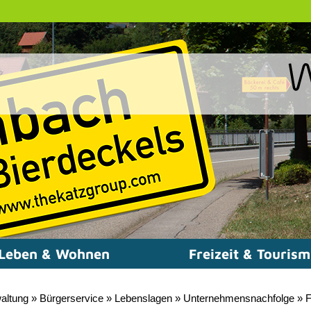
Leben & Wohnen
Freizeit & Touris
altung
»
Bürgerservice
»
Lebenslagen
»
Unternehmensnachfolge
»
F