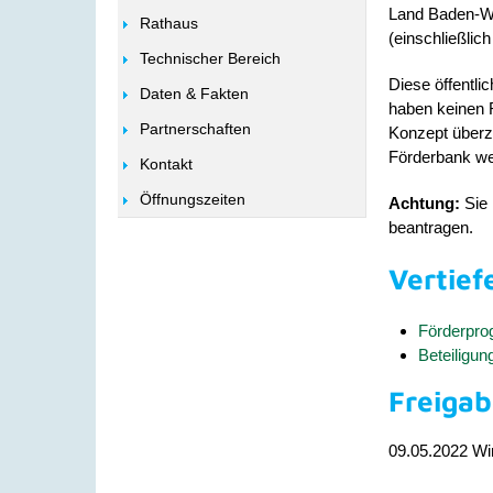
Land Baden-W
Rathaus
(einschließli
Technischer Bereich
Diese öffentli
Daten & Fakten
haben keinen 
Partnerschaften
Konzept überze
Förderbank wei
Kontakt
Öffnungszeiten
Achtung:
Sie 
beantragen.
Vertief
Förderpro
Beteiligun
Freiga
09.05.2022 Wi