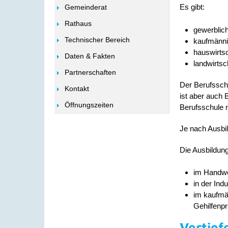
Es gibt:
Gemeinderat
Rathaus
gewerblic
Technischer Bereich
kaufmänni
hauswirtsc
Daten & Fakten
landwirtsc
Partnerschaften
Der Berufsschu
Kontakt
ist aber auch 
Öffnungszeiten
Berufsschule n
Je nach Ausbil
Die Ausbildun
im Handwe
in der Ind
im kaufmän
Gehilfenpr
Vertief