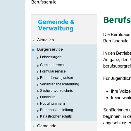
Berufsschule
Berufs
Gemeinde &
Verwaltung
Die Berufsausb
Aktuelles
Berufsschule.
Bürgerservice
In den Betrieb
Lebenslagen
Aufgabe, den 
Gemeinderecht
berufsübergre
Formularservice
Für Jugendlich
Behördenwegweiser
Verfahrensbeschreibung
Stichwortverzeichnis
ihre Vollze
Fundbüro
keine weit
Notrufnummern
Schülerinnen u
Brennholzbestellung
beginnen, in d
Katastrophenschutz
abgeschlossen 
Gemeinde