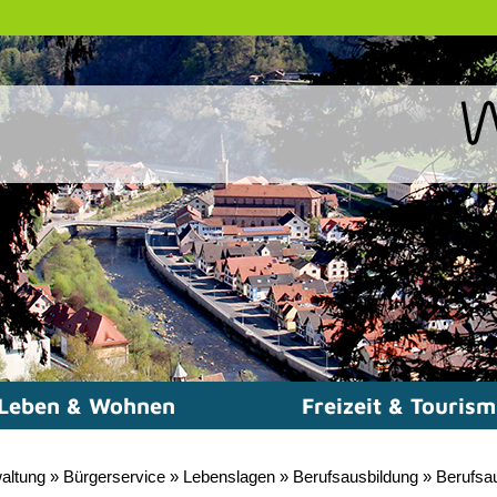
Leben & Wohnen
Freizeit & Touris
altung
»
Bürgerservice
»
Lebenslagen
»
Berufsausbildung
»
Berufsa