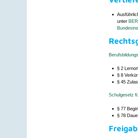
Ausführli
unter
BER
Bundesinst
Rechts
Berufsbildung
§ 2 Lernor
§ 8 Verkü
§ 45 Zula
Schulgesetz f
§ 77 Begin
§ 78 Dauer
Freiga