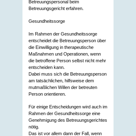
Betreuungspersonal beim
Betreuungsgericht erfahren.
Gesundheitssorge
Im Rahmen der Gesundheitssorge
entscheidet die Betreuungsperson über
die Einwilligung in therapeutische
Maßnahmen und Operationen, wenn
die betroffene Person selbst nicht mehr
entscheiden kann.
Dabei muss sich die Betreuungsperson
am tatsächlichen, hilfsweise dem
mutmaßlichen Willen der betreuten
Person orientieren.
Für einige Entscheidungen wird auch im
Rahmen der Gesundheitssorge eine
Genehmigung des Betreuungsgerichtes
nötig.
Das ist vor allem dann der Fall, wenn