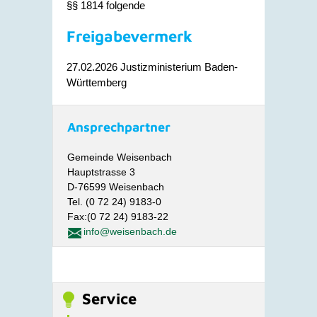
§§ 1814 folgende
Freigabevermerk
27.02.2026
Justizministerium Baden-
Württemberg
Ansprechpartner
Gemeinde Weisenbach
Hauptstrasse 3
D-76599 Weisenbach
Tel. (0 72 24) 9183-0
Fax:(0 72 24) 9183-22
info@weisenbach.de
Service