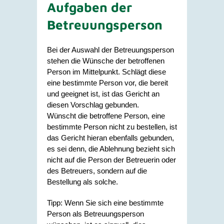
Aufgaben der
Betreuungsperson
Bei der Auswahl der Betreuungsperson
stehen die Wünsche der betroffenen
Person im Mittelpunkt. Schlägt diese
eine bestimmte Person vor, die bereit
und geeignet ist, ist das Gericht an
diesen Vorschlag gebunden.
Wünscht die betroffene Person, eine
bestimmte Person nicht zu bestellen, ist
das Gericht hieran ebenfalls gebunden,
es sei denn, die Ablehnung bezieht sich
nicht auf die Person der Betreuerin oder
des Betreuers, sondern auf die
Bestellung als solche.
Tipp: Wenn Sie sich eine bestimmte
Person als Betreuungsperson