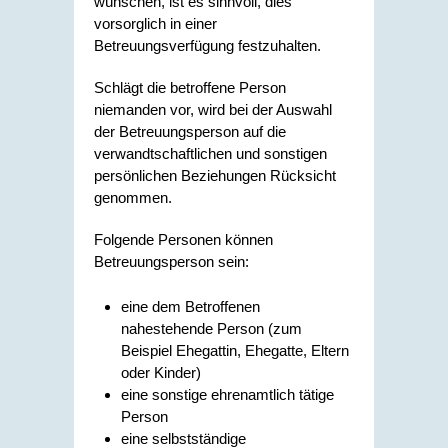
wünschen, ist es sinnvoll, dies
vorsorglich in einer
Betreuungsverfügung festzuhalten.
Schlägt die betroffene Person
niemanden vor, wird bei der Auswahl
der Betreuungsperson auf die
verwandtschaftlichen und sonstigen
persönlichen Beziehungen Rücksicht
genommen.
Folgende Personen können
Betreuungsperson sein:
eine dem Betroffenen
nahestehende Person (zum
Beispiel Ehegattin, Ehegatte, Eltern
oder Kinder)
eine sonstige ehrenamtlich tätige
Person
eine selbstständige