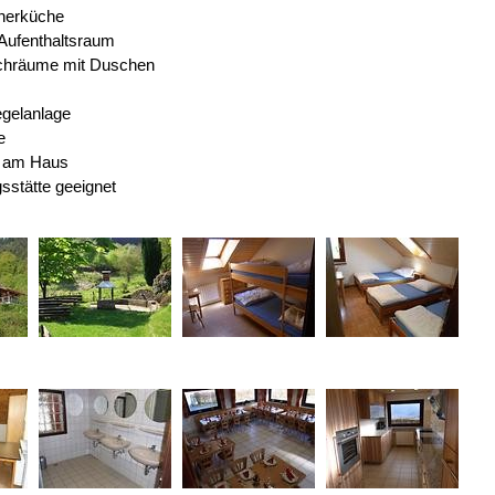
herküche
 Aufenthaltsraum
chräume mit Duschen
gelanlage
e
z am Haus
sstätte geeignet