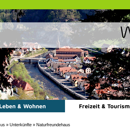
Leben & Wohnen
Freizeit & Touris
mus
»
Unterkünfte
»
Naturfreundehaus