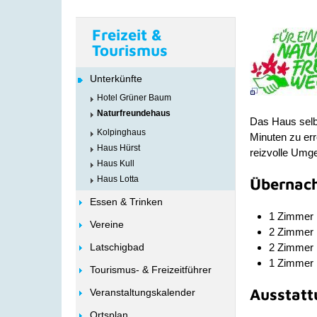
Freizeit &
Tourismus
Unterkünfte
Hotel Grüner Baum
Naturfreundehaus
Das Haus selbs
Kolpinghaus
Minuten zu err
Haus Hürst
reizvolle Umge
Haus Kull
Haus Lotta
Übernach
Essen & Trinken
1 Zimmer 
Vereine
2 Zimmer 
Latschigbad
2 Zimmer 
1 Zimmer 
Tourismus- & Freizeitführer
Ausstatt
Veranstaltungskalender
Ortsplan