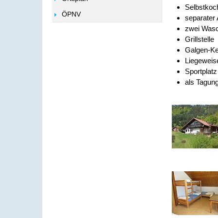
Selbstkoc
ÖPNV
separater
zwei Was
Grillstelle
Galgen-Ke
Liegeweis
Sportplat
als Tagung