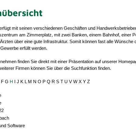
übersicht
rfügt mit seinen verschiedenen Geschäften und Handwerksbetriebe
gszentrum am Zimmerplatz, mit zwei Banken, einem Bahnhof, einer P
rzten über eine gute Infrastruktur. Somit können fast alle Wünsche 
Gewerbe erfüllt werden.
nehmen finden Sie direkt mit einer Präsentation auf unserer Homepa
eiterer Firmen können Sie über die Suchfunktion finden.
F
G
H
I
J
K
L
M
N
O
P
Q
R
S
T
U
V
W
X
Y
Z
e
e
22
bach
und Software