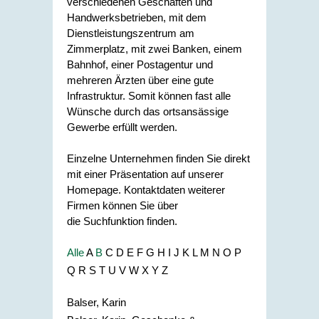
verschiedenen Geschäften und
Handwerksbetrieben, mit dem
Dienstleistungszentrum am
Zimmerplatz, mit zwei Banken, einem
Bahnhof, einer Postagentur und
mehreren Ärzten über eine gute
Infrastruktur. Somit können fast alle
Wünsche durch das ortsansässige
Gewerbe erfüllt werden.
Einzelne Unternehmen finden Sie direkt
mit einer Präsentation auf unserer
Homepage. Kontaktdaten weiterer
Firmen können Sie über
die Suchfunktion finden.
Alle
A
B
C
D
E
F
G
H
I
J
K
L
M
N
O
P
Q
R
S
T
U
V
W
X
Y
Z
Balser, Karin