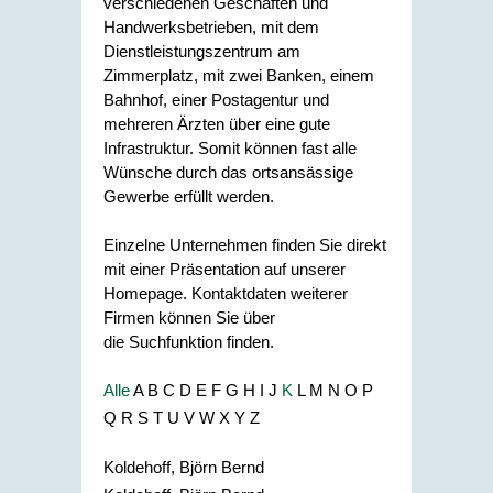
verschiedenen Geschäften und
Handwerksbetrieben, mit dem
Dienstleistungszentrum am
Zimmerplatz, mit zwei Banken, einem
Bahnhof, einer Postagentur und
mehreren Ärzten über eine gute
Infrastruktur. Somit können fast alle
Wünsche durch das ortsansässige
Gewerbe erfüllt werden.
Einzelne Unternehmen finden Sie direkt
mit einer Präsentation auf unserer
Homepage. Kontaktdaten weiterer
Firmen können Sie über
die Suchfunktion finden.
Alle
A
B
C
D
E
F
G
H
I
J
K
L
M
N
O
P
Q
R
S
T
U
V
W
X
Y
Z
Koldehoff, Björn Bernd