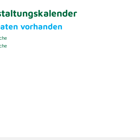
taltungskalender
Daten vorhanden
uche
uche