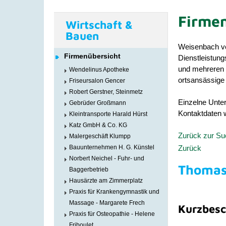
Firmen
Wirtschaft &
Bauen
Weisenbach ve
Firmenübersicht
Dienstleistun
und mehreren Ä
Wendelinus Apotheke
ortsansässige 
Friseursalon Gencer
Robert Gerstner, Steinmetz
Einzelne Unter
Gebrüder Großmann
Kontaktdaten w
Kleintransporte Harald Hürst
Katz GmbH & Co. KG
Zurück zur S
Malergeschäft Klumpp
Zurück
Bauunternehmen H. G. Künstel
Norbert Neichel - Fuhr- und
Thomas
Baggerbetrieb
Hausärzte am Zimmerplatz
Praxis für Krankengymnastik und
Massage - Margarete Frech
Kurzbesc
Praxis für Osteopathie - Helene
Friboulet