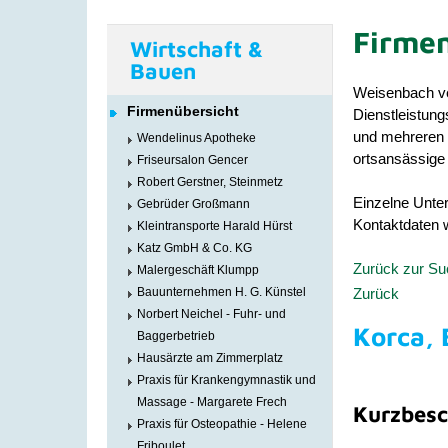
Firmen
Wirtschaft &
Bauen
Weisenbach ve
Firmenübersicht
Dienstleistun
und mehreren Ä
Wendelinus Apotheke
ortsansässige 
Friseursalon Gencer
Robert Gerstner, Steinmetz
Einzelne Unter
Gebrüder Großmann
Kontaktdaten w
Kleintransporte Harald Hürst
Katz GmbH & Co. KG
Zurück zur S
Malergeschäft Klumpp
Zurück
Bauunternehmen H. G. Künstel
Norbert Neichel - Fuhr- und
Korca,
Baggerbetrieb
Hausärzte am Zimmerplatz
Praxis für Krankengymnastik und
Massage - Margarete Frech
Kurzbesc
Praxis für Osteopathie - Helene
Friboulet