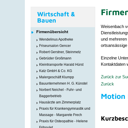
Firmen
Wirtschaft &
Bauen
Weisenbach ve
Firmenübersicht
Dienstleistun
und mehreren Ä
Wendelinus Apotheke
ortsansässige 
Friseursalon Gencer
Robert Gerstner, Steinmetz
Einzelne Unter
Gebrüder Großmann
Kontaktdaten w
Kleintransporte Harald Hürst
Katz GmbH & Co. KG
Zurück zur S
Malergeschäft Klumpp
Zurück
Bauunternehmen H. G. Künstel
Norbert Neichel - Fuhr- und
Motion
Baggerbetrieb
Hausärzte am Zimmerplatz
Praxis für Krankengymnastik und
Massage - Margarete Frech
Kurzbesc
Praxis für Osteopathie - Helene
Friboulet