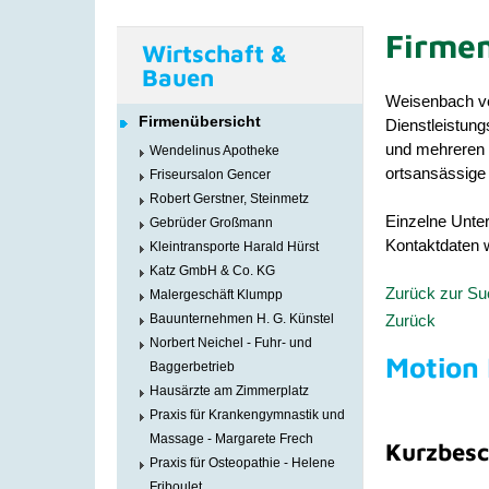
Firmen
Wirtschaft &
Bauen
Weisenbach ve
Firmenübersicht
Dienstleistun
und mehreren Ä
Wendelinus Apotheke
ortsansässige 
Friseursalon Gencer
Robert Gerstner, Steinmetz
Einzelne Unter
Gebrüder Großmann
Kontaktdaten w
Kleintransporte Harald Hürst
Katz GmbH & Co. KG
Zurück zur S
Malergeschäft Klumpp
Zurück
Bauunternehmen H. G. Künstel
Norbert Neichel - Fuhr- und
Motion
Baggerbetrieb
Hausärzte am Zimmerplatz
Praxis für Krankengymnastik und
Massage - Margarete Frech
Kurzbesc
Praxis für Osteopathie - Helene
Friboulet