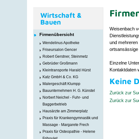
Firmen
Wirtschaft &
Bauen
Weisenbach ve
Firmenübersicht
Dienstleistun
und mehreren Ä
Wendelinus Apotheke
ortsansässige 
Friseursalon Gencer
Robert Gerstner, Steinmetz
Einzelne Unter
Gebrüder Großmann
Kontaktdaten w
Kleintransporte Harald Hürst
Katz GmbH & Co. KG
Keine 
Malergeschäft Klumpp
Bauunternehmen H. G. Künstel
Zurück zur S
Norbert Neichel - Fuhr- und
Zurück zur S
Baggerbetrieb
Hausärzte am Zimmerplatz
Praxis für Krankengymnastik und
Massage - Margarete Frech
Praxis für Osteopathie - Helene
Friboulet